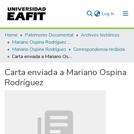
(current)
Log In
Communities & Collections
Home
Patrimonio Documental
Archivos históricos
Mariano Ospina Rodríguez (1826 -1912)
All of DSpace
Mariano Ospina Rodríguez
Correspondencia recibida
Carta enviada a Mariano Ospina Rodríguez
Statistics
Carta enviada a Mariano Ospina
Rodríguez