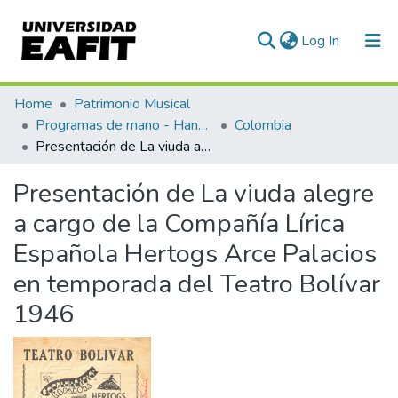
(current)
Log In
Communities & Collections
Home
Patrimonio Musical
Programas de mano - Hand programs
Colombia
All of DSpace
Presentación de La viuda alegre a cargo de la Compañía Lírica Española Hertogs Arce Palacios en temporada del Teatro Bolívar 1946
Statistics
Presentación de La viuda alegre
a cargo de la Compañía Lírica
Española Hertogs Arce Palacios
en temporada del Teatro Bolívar
1946