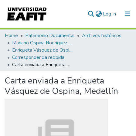
(current)
Log In
Communities & Collections
Home
Patrimonio Documental
Archivos históricos
Mariano Ospina Rodríguez (1826 -1912)
All of DSpace
Enriqueta Vásquez de Ospina
Correspondencia recibida
Statistics
Carta enviada a Enriqueta Vásquez de Ospina, Medellín
Carta enviada a Enriqueta
Vásquez de Ospina, Medellín