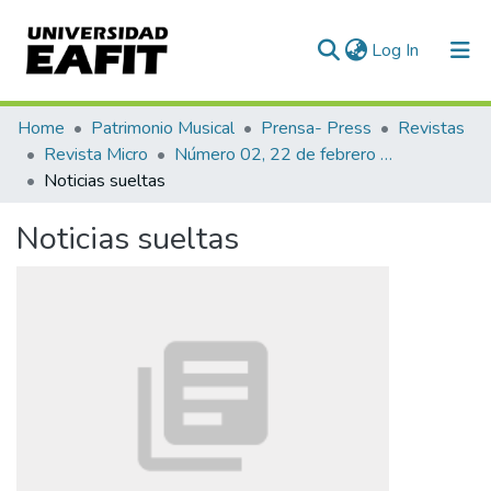
(current)
Log In
Communities & Collections
Home
Patrimonio Musical
Prensa- Press
Revistas
Revista Micro
Número 02, 22 de febrero de 1940
All of DSpace
Noticias sueltas
Statistics
Noticias sueltas