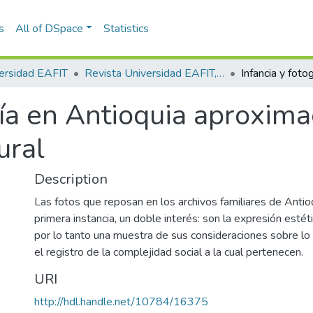
s
All of DSpace
Statistics
ersidad EAFIT
Revista Universidad EAFIT, Vol. 34, Núm. 112 (1998)
fía en Antioquia aproxim
ural
Description
Las fotos que reposan en los archivos familiares de Antioq
primera instancia, un doble interés: son la expresión esté
por lo tanto una muestra de sus consideraciones sobre lo
el registro de la complejidad social a la cual pertenecen.
URI
http://hdl.handle.net/10784/16375