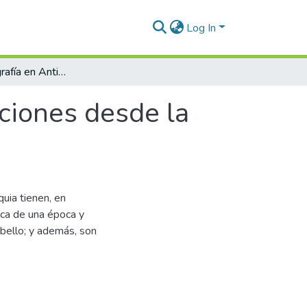
Log In
Infancia y fotografía en Antioquia aproximaciones desde la historia socio-cultural
aciones desde la
uia tienen, en
tica de una época y
 bello; y además, son