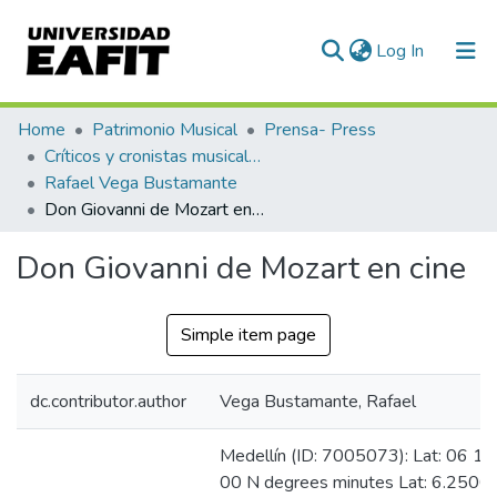
(current)
Log In
Communities & Collections
Home
Patrimonio Musical
Prensa- Press
Críticos y cronistas musicales
All of DSpace
Rafael Vega Bustamante
Don Giovanni de Mozart en cine
Statistics
Don Giovanni de Mozart en cine
Simple item page
dc.contributor.author
Vega Bustamante, Rafael
Medellín (ID: 7005073): Lat: 06 15
00 N degrees minutes Lat: 6.2500