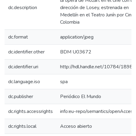
la ópera de Mozart en el cine con la
dc.description
dirección de Losey, estrenada en
Medellín en el Teatro Junín por Cine
Colombia
dc.format
application/jpeg
dc.identifier.other
BDM U03672
dc.identifier.uri
http://hdl.handle.net/10784/18988
dc.language.iso
spa
dc.publisher
Periódico El Mundo
dc.rights.accessrights
info:eu-repo/semantics/openAccess
dc.rights.local
Acceso abierto