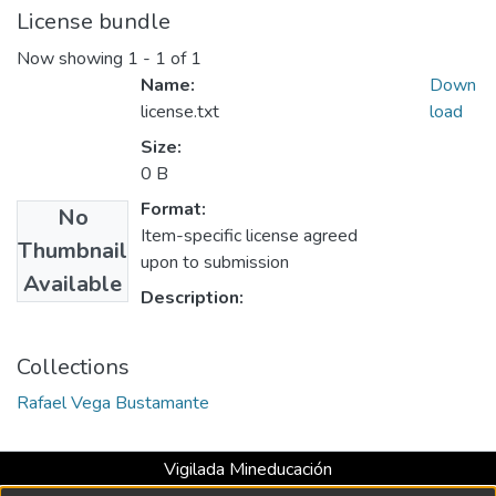
License bundle
Now showing
1 - 1 of 1
Name:
Down
license.txt
load
Size:
0 B
Format:
No
Item-specific license agreed
Thumbnail
upon to submission
Available
Description:
Collections
Rafael Vega Bustamante
Vigilada Mineducación