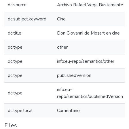
dc.source
Archivo Rafael Vega Bustamante
dc.subject.keyword
Cine
dc.title
Don Giovanni de Mozart en cine
dc.type
other
dc.type
info:eu-repo/semantics/other
dc.type
publishedVersion
info:eu-
dc.type
repo/semantics/publishedVersion
dc.type.local
Comentario
Files