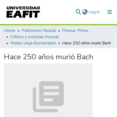
(current)
Log In
Communities & Collections
Home
Patrimonio Musical
Prensa- Press
Críticos y cronistas musicales
All of DSpace
Rafael Vega Bustamante
Hace 250 años murió Bach
Statistics
Hace 250 años murió Bach