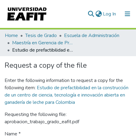
(current)
Log In
Communities & Collections
Home
Tesis de Grado
Escuela de Administración
Maestría en Gerencia de Proyectos (Tesis)
All of DSpace
Estudio de prefactibilidad en la construcción de un centro de ciencia, tecnología e innovación abierta en ganadería de leche para Colombia
Statistics
Request a copy of the file
Enter the following information to request a copy for the
following item:
Estudio de prefactibilidad en la construcción
de un centro de ciencia, tecnología e innovación abierta en
ganadería de leche para Colombia
Requesting the following file:
aprobacion_trabajo_grado_eafit.pdf
Name *