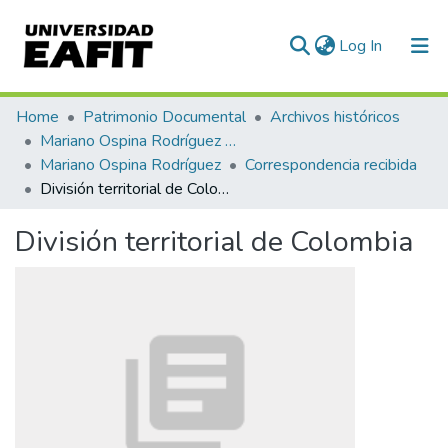
(current)
Log In
Communities & Collections
Home
Patrimonio Documental
Archivos históricos
Mariano Ospina Rodríguez (1826 -1912)
All of DSpace
Mariano Ospina Rodríguez
Correspondencia recibida
División territorial de Colombia
Statistics
División territorial de Colombia