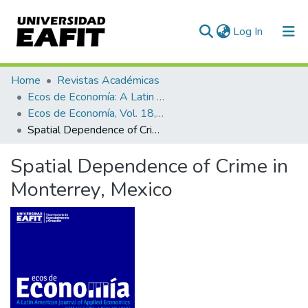
(current)
Log In
Communities & Collections
Home
Revistas Académicas
Ecos de Economía: A Latin American Journal of Applied Economics
All of DSpace
Ecos de Economía, Vol. 18, No. 38 (2014)
Spatial Dependence of Crime in Monterrey, Mexico
Statistics
Spatial Dependence of Crime in
Monterrey, Mexico