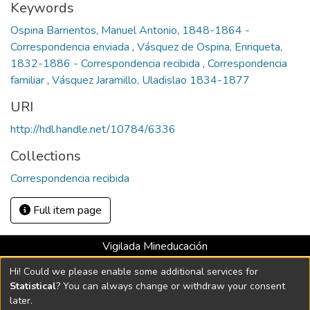
Keywords
Ospina Barrientos, Manuel Antonio, 1848-1864 -
Correspondencia enviada
,
Vásquez de Ospina, Enriqueta,
1832-1886 - Correspondencia recibida
,
Correspondencia
familiar
,
Vásquez Jaramillo, Uladislao 1834-1877
URI
http://hdl.handle.net/10784/6336
Collections
Correspondencia recibida
Full item page
Vigilada Mineducación
Universidad con Acreditación Institucional hasta 2026 -
Hi! Could we please enable some additional services for
Resolución MEN 2158 de 2018
Statistical
? You can always change or withdraw your consent
later.