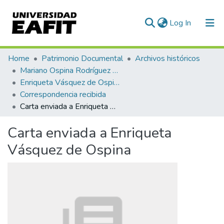
(current)
Log In
Communities & Collections
Home
Patrimonio Documental
Archivos históricos
Mariano Ospina Rodríguez (1826 -1912)
All of DSpace
Enriqueta Vásquez de Ospina
Correspondencia recibida
Statistics
Carta enviada a Enriqueta Vásquez de Ospina
Carta enviada a Enriqueta
Vásquez de Ospina