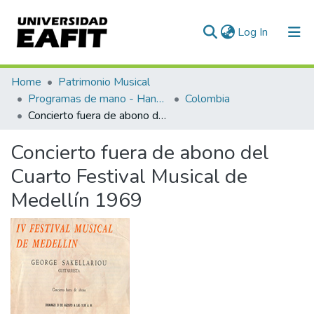
(current)
Log In
Communities & Collections
Home
Patrimonio Musical
Programas de mano - Hand programs
Colombia
All of DSpace
Concierto fuera de abono del Cuarto Festival Musical de Medellín 1969
Statistics
Concierto fuera de abono del
Cuarto Festival Musical de
Medellín 1969