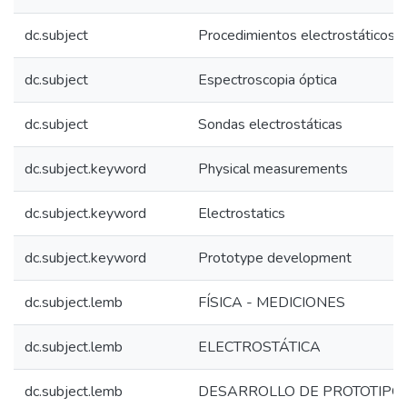
dc.subject
Procedimientos electrostáticos
dc.subject
Espectroscopia óptica
dc.subject
Sondas electrostáticas
dc.subject.keyword
Physical measurements
dc.subject.keyword
Electrostatics
dc.subject.keyword
Prototype development
dc.subject.lemb
FÍSICA - MEDICIONES
dc.subject.lemb
ELECTROSTÁTICA
dc.subject.lemb
DESARROLLO DE PROTOTIPO