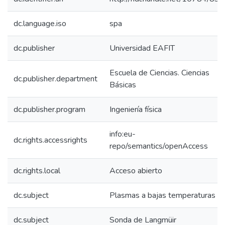
dc.language.iso
spa
dc.publisher
Universidad EAFIT
Escuela de Ciencias. Ciencias
dc.publisher.department
Básicas
dc.publisher.program
Ingeniería física
info:eu-
dc.rights.accessrights
repo/semantics/openAccess
dc.rights.local
Acceso abierto
dc.subject
Plasmas a bajas temperaturas
dc.subject
Sonda de Langmüir