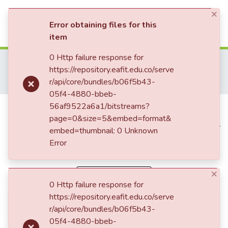
×
(current)
Log In
Error obtaining files for this
item
Communities & Collections
0 Http failure response for
Home
Trabajo de Grado
Escuela de Ciencias Aplicadas e Ingeniería
https://repository.eafit.edu.co/serve
Ingeniería Física (trabajo de grado)
All of DSpace
r/api/core/bundles/b06f5b43-
Implementación de un sistema de caracterización de plasma por sonda de Langmüir
05f4-4880-bbeb-
Statistics
Implementación de un sistema
56af9522a6a1/bitstreams?
page=0&size=5&embed=format&
de caracterización de plasma por
embed=thumbnail: 0 Unknown
sonda de Langmüir
Error
Simple item page
×
0 Http failure response for
https://repository.eafit.edu.co/serve
dc.contributor.advisor
Jaramillo Ocampo, Juan Manuel
r/api/core/bundles/b06f5b43-
05f4-4880-bbeb-