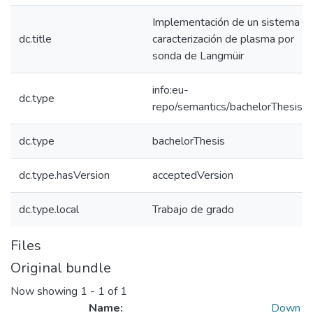
Implementación de un sistema d
dc.title
caracterización de plasma por
sonda de Langmüir
info:eu-
dc.type
repo/semantics/bachelorThesis
dc.type
bachelorThesis
dc.type.hasVersion
acceptedVersion
dc.type.local
Trabajo de grado
Files
Original bundle
Now showing
1 - 1 of 1
Name:
Down