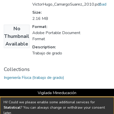
VictorHugo_CamargoSuarez_2010.pdf
load
Size:
2.16 MB
Format:
No
Adobe Portable Document
Thumbnail
Format
Available
Description:
Trabajo de grado
Collections
Ingeniería Física (trabajo de grado)
Vigilada Mineducación
Universidad con Acreditación Institucional hasta 2026 -
Hi! Could we please enable some additional services for
Resolución MEN 2158 de 2018
Statistical
? You can always change or withdraw your consent
later.