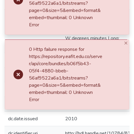
dc.contributor.author
Camargo Suárez, Víctor Hugo
56af9522a6a1/bitstreams?
page=0&size=5&embed=format&
embed=thumbnail: 0 Unknown
Medellín de: Lat: 06 15 00 N
Error
degrees minutes Lat: 6.2500
dc.coverage.spatial
decimal degrees Long: 075 36 
W degrees minutes Long:
-75.6000 decimal degrees
×
0 Http failure response for
https://repository.eafit.edu.co/serve
dc.creator.degree
Ingeniero Físico
r/api/core/bundles/b06f5b43-
05f4-4880-bbeb-
dc.creator.email
vcamargo.e@gmail.com
56af9522a6a1/bitstreams?
page=0&size=5&embed=format&
dc.date.accessioned
2016-04-25T15:07:20Z
embed=thumbnail: 0 Unknown
Error
dc.date.available
2016-04-25T15:07:20Z
dc.date.issued
2010
dc.identifier.uri
http://hdl.handle.net/10784/83