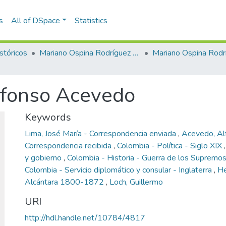
s
All of DSpace
Statistics
stóricos
Mariano Ospina Rodríguez (1826 -1912)
Mariano Ospina Rodr
lfonso Acevedo
Keywords
Lima, José María - Correspondencia enviada
,
Acevedo, Al
Correspondencia recibida
,
Colombia - Política - Siglo XIX
y gobierno
,
Colombia - Historia - Guerra de los Supre
Colombia - Servicio diplomático y consular - Inglaterra
,
He
Alcántara 1800-1872
,
Loch, Guillermo
URI
http://hdl.handle.net/10784/4817