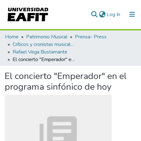
(current)
Log In
Communities & Collections
Home
Patrimonio Musical
Prensa- Press
Críticos y cronistas musicales
All of DSpace
Rafael Vega Bustamante
El concierto "Emperador" en el programa sinfónico de hoy
Statistics
El concierto "Emperador" en el
programa sinfónico de hoy