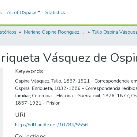
s
All of DSpace
Statistics
stóricos
Mariano Ospina Rodríguez (1826 -1912)
Tulio Ospina Vásque
nriqueta Vásquez de Osp
Keywords
Ospina Vásquez, Tulio, 1857-1921 - Correspondencia en
Ospina, Enriqueta, 1832-1886 - Correspondencia recibid
familiar; Colombia - Historia - Guerra civil, 1876-1877; Os
1857-1921 - Prisión
URI
http://hdl.handle.net/10784/5556
Collections