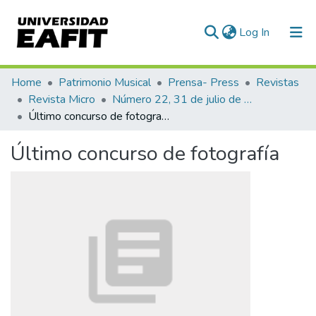
(current)
Log In
Communities & Collections
Home
Patrimonio Musical
Prensa- Press
Revistas
Revista Micro
Número 22, 31 de julio de 1940
All of DSpace
Último concurso de fotografía
Statistics
Último concurso de fotografía