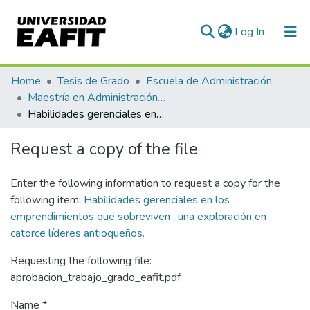
(current)
Log In
Communities & Collections
Home
Tesis de Grado
Escuela de Administración
Maestría en Administración - MBA (tesis)
All of DSpace
Habilidades gerenciales en los emprendimientos que sobreviven : una exploración en catorce líderes antioqueños.
Statistics
Request a copy of the file
Enter the following information to request a copy for the
following item:
Habilidades gerenciales en los
emprendimientos que sobreviven : una exploración en
catorce líderes antioqueños.
Requesting the following file:
aprobacion_trabajo_grado_eafit.pdf
Name *