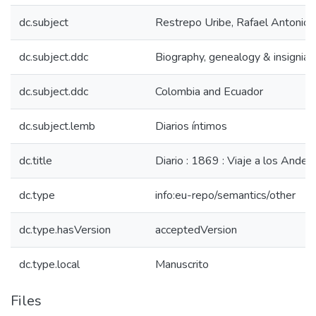
dc.subject
Restrepo Uribe, Rafael Antonio
dc.subject.ddc
Biography, genealogy & insignia
dc.subject.ddc
Colombia and Ecuador
dc.subject.lemb
Diarios íntimos
dc.title
Diario : 1869 : Viaje a los Andes
dc.type
info:eu-repo/semantics/other
dc.type.hasVersion
acceptedVersion
dc.type.local
Manuscrito
Files