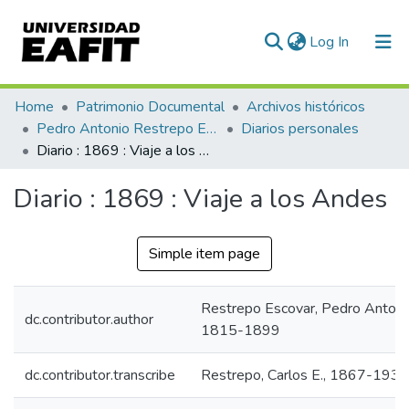
(current)
Log In
Communities & Collections
Home
Patrimonio Documental
Archivos históricos
Pedro Antonio Restrepo Escovar
Diarios personales
All of DSpace
Diario : 1869 : Viaje a los Andes
Statistics
Diario : 1869 : Viaje a los Andes
Simple item page
Restrepo Escovar, Pedro Antoni
dc.contributor.author
1815-1899
dc.contributor.transcribe
Restrepo, Carlos E., 1867-1937