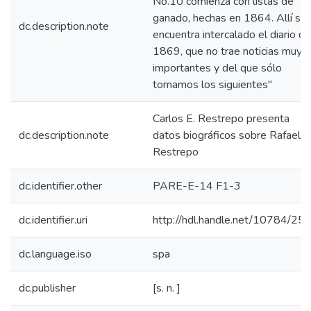
No.10 comienza con listas de
ganado, hechas en 1864. Allí se
dc.description.note
encuentra intercalado el diario de
1869, que no trae noticias muy
importantes y del que sólo
tomamos los siguientes"
Carlos E. Restrepo presenta
dc.description.note
datos biográficos sobre Rafael
Restrepo
dc.identifier.other
PARE-E-14 F1-3
dc.identifier.uri
http://hdl.handle.net/10784/25
dc.language.iso
spa
dc.publisher
[s. n. ]