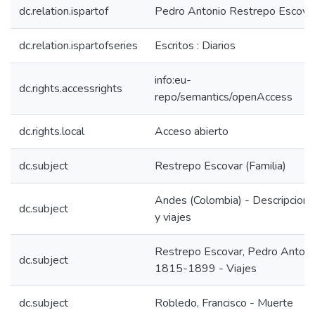
dc.relation.ispartof
Pedro Antonio Restrepo Escova
dc.relation.ispartofseries
Escritos : Diarios
info:eu-
dc.rights.accessrights
repo/semantics/openAccess
dc.rights.local
Acceso abierto
dc.subject
Restrepo Escovar (Familia)
Andes (Colombia) - Descripcion
dc.subject
y viajes
Restrepo Escovar, Pedro Antoni
dc.subject
1815-1899 - Viajes
dc.subject
Robledo, Francisco - Muerte