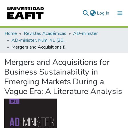
(current)
Log In
Communities & Collections
Home
Revistas Académicas
AD-minister
AD-minister, Núm. 41 (2022)
All of DSpace
Mergers and Acquisitions for Business Sustainability in Emerging Markets During a Vague Era: A Literature Analysis
Statistics
Mergers and Acquisitions for
Business Sustainability in
Emerging Markets During a
Vague Era: A Literature Analysis