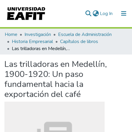
(current)
Log In
Communities & Collections
Home
Investigación
Escuela de Administración
Historia Empresarial
Capítulos de libros
All of DSpace
Las trilladoras en Medellín, 1900-1920: Un paso fundamental hacia la exportación del café
Statistics
Las trilladoras en Medellín,
1900-1920: Un paso
fundamental hacia la
exportación del café