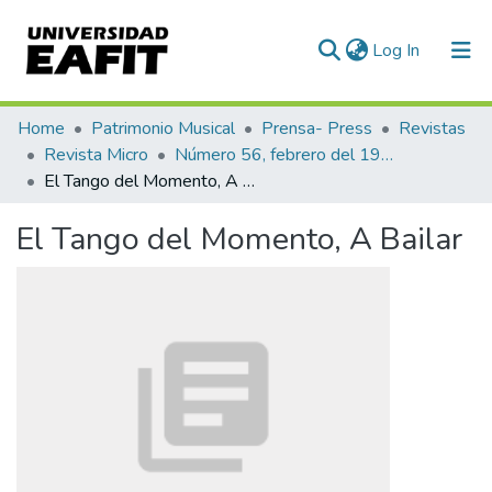
(current)
Log In
Communities & Collections
Home
Patrimonio Musical
Prensa- Press
Revistas
Revista Micro
Número 56, febrero del 1944
All of DSpace
El Tango del Momento, A Bailar
Statistics
El Tango del Momento, A Bailar