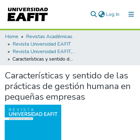
(current)
Log In
Communities & Collections
Home
Revistas Académicas
Revista Universidad EAFIT
All of DSpace
Revista Universidad EAFIT, Vol. 42, Núm. 142 (2006)
Características y sentido de las prácticas de gestión humana en pequeñas empresas
Statistics
Características y sentido de las
prácticas de gestión humana en
pequeñas empresas