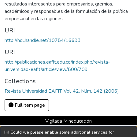
resultados interesantes para empresarios, gremios,
académicos y responsables de la formulación de la política
empresarial en las regiones.
URI
http://hdl.handle.net/10784/16693
URI
http://publicaciones.eafit.edu.co/index.php/revista-
universidad-eafit/article/view/800/709
Collections
Revista Universidad EAFIT, Vol. 42, Núm. 142 (2006)
Full item page
Vigilada Mineducación
Universidad con Acreditación Institucional hasta 2026 -
Hi! Could we please enable some additional services for
Resolución MEN 2158 de 2018