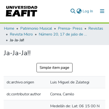
(current)
Log In
Communities & Collections
Home
Patrimonio Musical
Prensa- Press
Revistas
Revista Micro
Número 20, 17 de julio de 1940
All of DSpace
Ja-Ja-Ja!!
Statistics
Ja-Ja-Ja!!
Simple item page
dc.archivo.origen
Luis Miguel de Zulategi
dc.contributor.author
Correa, Camilo
Medellín de: Lat: 06 15 00 N