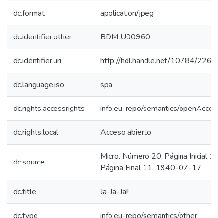
dc.format
application/jpeg
dc.identifier.other
BDM U00960
dc.identifier.uri
http://hdl.handle.net/10784/2265
dc.language.iso
spa
dc.rights.accessrights
info:eu-repo/semantics/openAcces
dc.rights.local
Acceso abierto
Micro. Número 20, Página Inicial 10
dc.source
Página Final 11, 1940-07-17
dc.title
Ja-Ja-Ja!!
dc.type
info:eu-repo/semantics/other