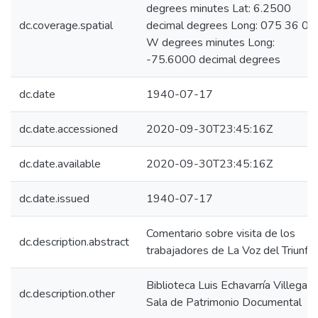
degrees minutes Lat: 6.2500
dc.coverage.spatial
decimal degrees Long: 075 36 00
W degrees minutes Long:
-75.6000 decimal degrees
dc.date
1940-07-17
dc.date.accessioned
2020-09-30T23:45:16Z
dc.date.available
2020-09-30T23:45:16Z
dc.date.issued
1940-07-17
Comentario sobre visita de los
dc.description.abstract
trabajadores de La Voz del Triunfo.
Biblioteca Luis Echavarría Villegas,
dc.description.other
Sala de Patrimonio Documental