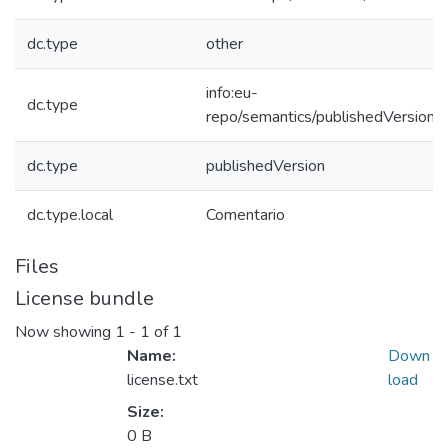
dc.type
other
info:eu-
dc.type
repo/semantics/publishedVersion
dc.type
publishedVersion
dc.type.local
Comentario
Files
License bundle
Now showing
1 - 1 of 1
Name:
Down
license.txt
load
Size:
0 B