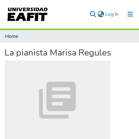
(current)
Log In
Communities & Collections
Home
All of DSpace
La pianista Marisa Regules
Statistics