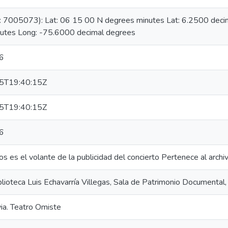
D: 7005073): Lat: 06 15 00 N degrees minutes Lat: 6.2500 de
utes Long: -75.6000 decimal degrees
6
5T19:40:15Z
5T19:40:15Z
6
s es el volante de la publicidad del concierto Pertenece al arc
blioteca Luis Echavarría Villegas, Sala de Patrimonio Documenta
via. Teatro Omiste