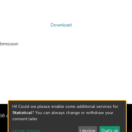
Download
ubmission
Hi! Could we please enable some additional services for
Statistical
? You can always change or withdraw your
2158 de 2018
consent later.
Let me choose
I decline
That's ok