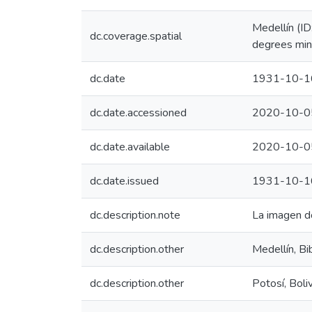
Medellín (I
dc.coverage.spatial
degrees min
dc.date
1931-10-1
dc.date.accessioned
2020-10-0
dc.date.available
2020-10-0
dc.date.issued
1931-10-1
dc.description.note
La imagen do
dc.description.other
Medellín, Bi
dc.description.other
Potosí, Boli