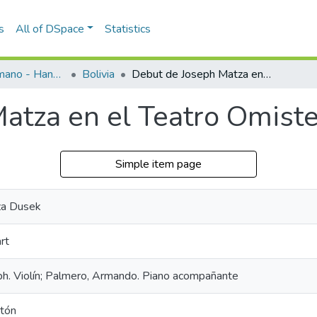
s
All of DSpace
Statistics
Programas de mano - Hand programs
Bolivia
Debut de Joseph Matza en el Teatro Omiste de Bolivia
atza en el Teatro Omiste
Simple item page
za Dusek
rt
ph. Violín; Palmero, Armando. Piano acompañante
itón