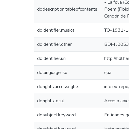
- La folia (
dc.description.tableofcontents
Poem (Fibich
Canción de 
dc.identifier.musica
TO-1931-1
dc.identifier.other
BDM J005
dc.identifier.uri
http://hdl.
dc.language.iso
spa
dc.rights.accessrights
info:eu-rep
dc.rights.local
Acceso abie
dc.subject.keyword
Entidades g