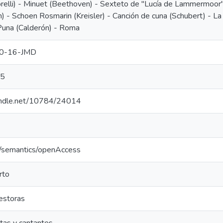
Corelli) - Minuet (Beethoven) - Sexteto de "Lucía de Lammermoor", 
) - Schoen Rosmarin (Kreisler) - Canción de cuna (Schubert) - La 
Puna (Calderón) - Roma
0-16-JMD
35
handle.net/10784/24014
o/semantics/openAccess
rto
estoras