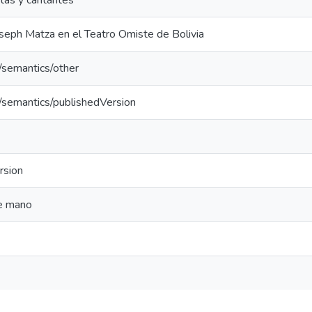
tas y cantantes
seph Matza en el Teatro Omiste de Bolivia
/semantics/other
o/semantics/publishedVersion
rsion
e mano