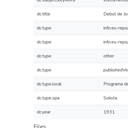
dc.subject.keyword
Instrumentis
dc.title
Debut de Jo
dc.type
info:eu-repo
dc.type
info:eu-rep
dc.type
other
dc.type
publishedVe
dc.type.local
Programa d
dc.type.spa
Solista
dc.year
1931
Files