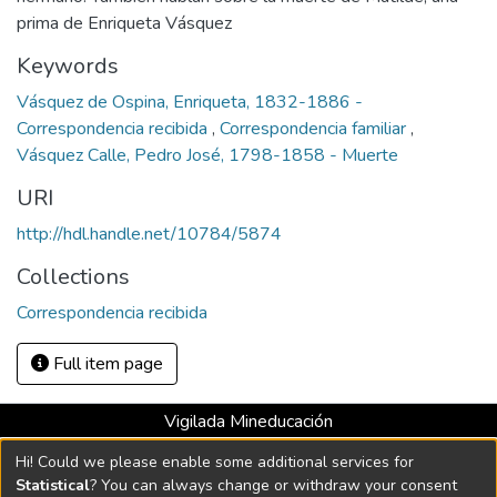
prima de Enriqueta Vásquez
Keywords
Vásquez de Ospina, Enriqueta, 1832-1886 -
Correspondencia recibida
,
Correspondencia familiar
,
Vásquez Calle, Pedro José, 1798-1858 - Muerte
URI
http://hdl.handle.net/10784/5874
Collections
Correspondencia recibida
Full item page
Vigilada Mineducación
Universidad con Acreditación Institucional hasta 2026 -
Hi! Could we please enable some additional services for
Resolución MEN 2158 de 2018
Statistical
? You can always change or withdraw your consent