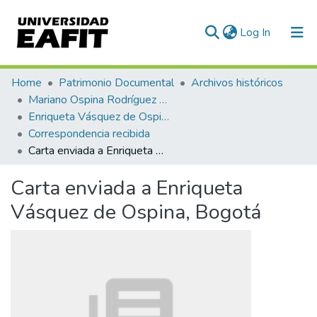
(current)
Log In
Communities & Collections
Home
Patrimonio Documental
Archivos históricos
Mariano Ospina Rodríguez (1826 -1912)
All of DSpace
Enriqueta Vásquez de Ospina
Correspondencia recibida
Statistics
Carta enviada a Enriqueta Vásquez de Ospina, Bogotá
Carta enviada a Enriqueta
Vásquez de Ospina, Bogotá