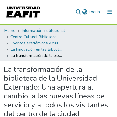
(current)
Log In
Communities & Collections
Home
Información Institucional
Centro Cultural Biblioteca
All of DSpace
Eventos académicos y culturales
La Innovación en las Bibliotecas. XIII reunión de Centros de Información CLADEA
Statistics
La transformación de la biblioteca de la Universidad Externado: Una apertura al cambio, a las nuevas líneas de servicio y a todos los visitantes del centro de la ciudad
La transformación de la
biblioteca de la Universidad
Externado: Una apertura al
cambio, a las nuevas líneas de
servicio y a todos los visitantes
del centro de la ciudad