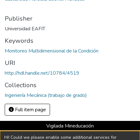
Publisher
Universidad EAFIT
Keywords
Monitoreo Multidimensional de la Condición
URI
http://hdl.handle.net/10784/4519
Collections
Ingeniería Mecánica (trabajo de grado)
Full item page
Vigilada Mineducación
Universidad con Acreditación Institucional hasta 2026 -
Hi! Could we please enable some additional services for