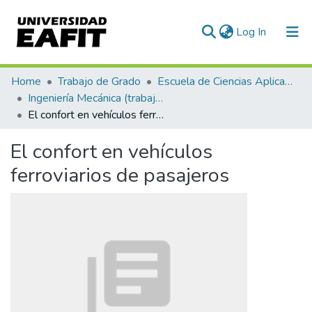
(current)
Log In
Statistics
Home
Trabajo de Grado
Escuela de Ciencias Aplicadas e Ingeniería
Ingeniería Mecánica (trabajo de grado)
El confort en vehículos ferroviarios de pasajeros
El confort en vehículos
ferroviarios de pasajeros