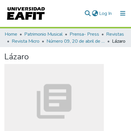
(current)
Log In
Communities & Collections
Home
Patrimonio Musical
Prensa- Press
Revistas
Revista Micro
Número 09, 20 de abril de 1940
Lázaro
All of DSpace
Lázaro
Statistics