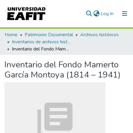
(current)
Log In
Communities & Collections
Home
Patrimonio Documental
Archivos históricos
Inventarios de archivos históricos
All of DSpace
Inventario del Fondo Mamerto García Montoya (1814 – 1941)
Statistics
Inventario del Fondo Mamerto
García Montoya (1814 – 1941)