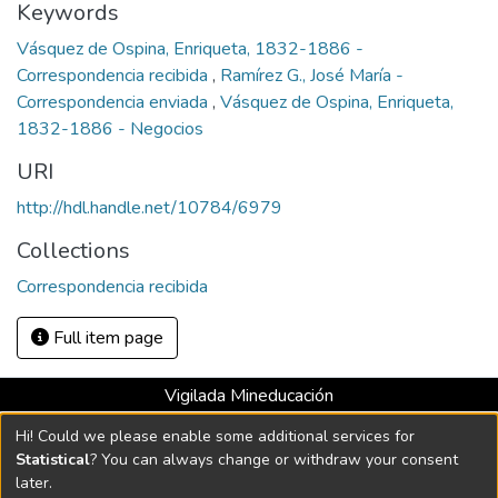
Keywords
Vásquez de Ospina, Enriqueta, 1832-1886 -
Correspondencia recibida
,
Ramírez G., José María -
Correspondencia enviada
,
Vásquez de Ospina, Enriqueta,
1832-1886 - Negocios
URI
http://hdl.handle.net/10784/6979
Collections
Correspondencia recibida
Full item page
Vigilada Mineducación
Universidad con Acreditación Institucional hasta 2026 -
Hi! Could we please enable some additional services for
Resolución MEN 2158 de 2018
Statistical
? You can always change or withdraw your consent
later.