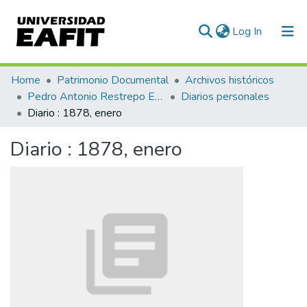
(current)
Log In
Communities & Collections
Home
Patrimonio Documental
Archivos históricos
Pedro Antonio Restrepo Escovar
Diarios personales
All of DSpace
Diario : 1878, enero
Statistics
Diario : 1878, enero