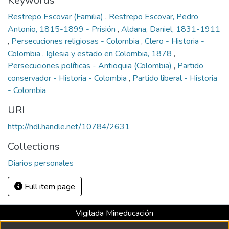
Keywords
Restrepo Escovar (Familia)
,
Restrepo Escovar, Pedro
Antonio, 1815-1899 - Prisión
,
Aldana, Daniel, 1831-1911
,
Persecuciones religiosas - Colombia
,
Clero - Historia -
Colombia
,
Iglesia y estado en Colombia, 1878
,
Persecuciones políticas - Antioquia (Colombia)
,
Partido
conservador - Historia - Colombia
,
Partido liberal - Historia
- Colombia
URI
http://hdl.handle.net/10784/2631
Collections
Diarios personales
Full item page
Vigilada Mineducación
Universidad con Acreditación Institucional hasta 2026 -