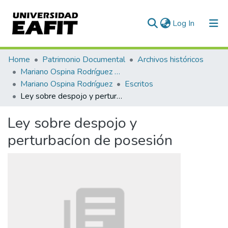
(current)
Log In
Communities & Collections
Home
Patrimonio Documental
Archivos históricos
Mariano Ospina Rodríguez (1826 -1912)
All of DSpace
Mariano Ospina Rodríguez
Escritos
Ley sobre despojo y perturbacíon de posesión
Statistics
Ley sobre despojo y
perturbacíon de posesión