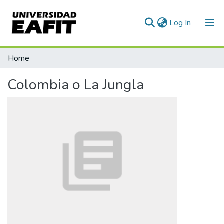
(current)
Log In
Communities & Collections
Home
All of DSpace
Colombia o La Jungla
Statistics