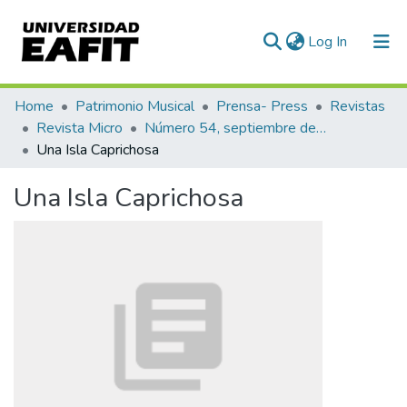
(current)
Log In
Communities & Collections
Home
Patrimonio Musical
Prensa- Press
Revistas
Revista Micro
Número 54, septiembre de 1943
All of DSpace
Una Isla Caprichosa
Statistics
Una Isla Caprichosa