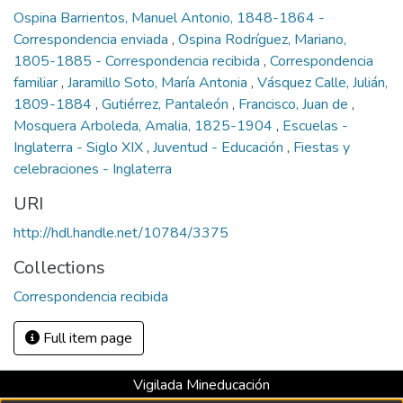
Ospina Barrientos, Manuel Antonio, 1848-1864 -
Correspondencia enviada
,
Ospina Rodríguez, Mariano,
1805-1885 - Correspondencia recibida
,
Correspondencia
familiar
,
Jaramillo Soto, María Antonia
,
Vásquez Calle, Julián,
1809-1884
,
Gutiérrez, Pantaleón
,
Francisco, Juan de
,
Mosquera Arboleda, Amalia, 1825-1904
,
Escuelas -
Inglaterra - Siglo XIX
,
Juventud - Educación
,
Fiestas y
celebraciones - Inglaterra
URI
http://hdl.handle.net/10784/3375
Collections
Correspondencia recibida
Full item page
Vigilada Mineducación