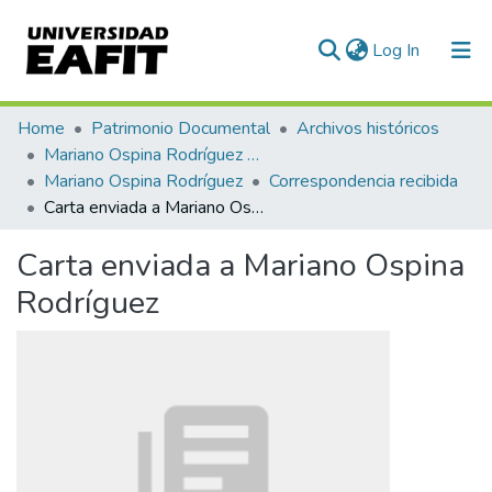
(current)
Log In
Communities & Collections
Home
Patrimonio Documental
Archivos históricos
Mariano Ospina Rodríguez (1826 -1912)
All of DSpace
Mariano Ospina Rodríguez
Correspondencia recibida
Carta enviada a Mariano Ospina Rodríguez
Statistics
Carta enviada a Mariano Ospina
Rodríguez