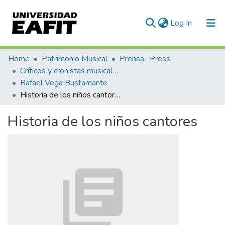
(current)
Log In
Communities & Collections
Home
Patrimonio Musical
Prensa- Press
Críticos y cronistas musicales
All of DSpace
Rafael Vega Bustamante
Historia de los niños cantores
Statistics
Historia de los niños cantores