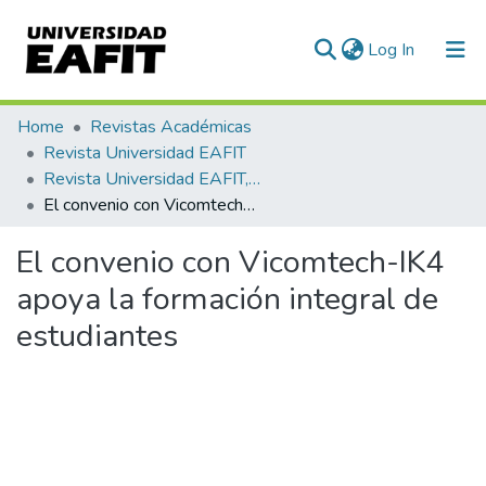
(current)
Log In
Communities & Collections
Home
Revistas Académicas
Revista Universidad EAFIT
All of DSpace
Revista Universidad EAFIT, Vol. 52, Núm. 169 (2017)
El convenio con Vicomtech-IK4 apoya la formación integral de estudiantes
Statistics
El convenio con Vicomtech-IK4
apoya la formación integral de
estudiantes