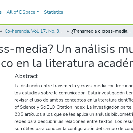
s
All of DSpace
Statistics
Co-herencia, Vol. 17, No. 33 (2020)
¿Transmedia o cross-media? Un análisis multidisciplinar de su uso terminológico en la literatura académica
s-media? Un análisis mul
co en la literatura acadé
Abstract
La distinción entre transmedia y cross-media con frecuenc
los estudios sobre la comunicación. Esta investigación ti
revisar el uso de ambos conceptos en la literatura cientí
of Science y SciELO Citation Index. La investigación part
895 artículos a los que se les aplica un análisis bibliométri
redes para descubrir las relaciones entre textos. Los res
son útiles para conocer la configuración del campo de co