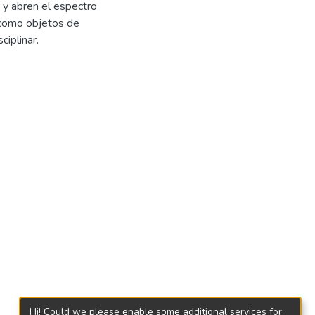
s y abren el espectro
 como objetos de
iplinar.
Hi! Could we please enable some additional services for