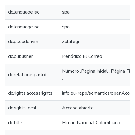
dc.language.iso
spa
dc.language.iso
spa
dc.pseudonym
Zulategi
dc.publisher
Periódico El Correo
Número .Página Inicial , Página Fina
dc.relation.ispartof
.
dc.rights.accessrights
info:eu-repo/semantics/openAcces
dc.rights.local
Acceso abierto
dc.title
Himno Nacional Colombiano