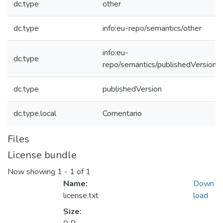
dc.type
other
dc.type
info:eu-repo/semantics/other
info:eu-
dc.type
repo/semantics/publishedVersion
dc.type
publishedVersion
dc.type.local
Comentario
Files
License bundle
Now showing
1 - 1 of 1
Name:
Down
license.txt
load
Size: