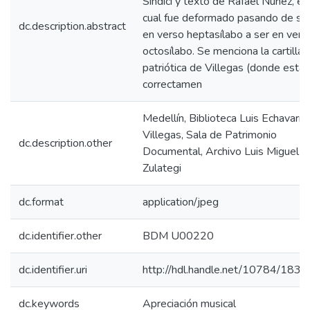
Sindici y texto de Rafael Núñez, el
cual fue deformado pasando de se
dc.description.abstract
en verso heptasílabo a ser en vers
octosílabo. Se menciona la cartilla
patriótica de Villegas (donde está
correctamen
Medellín, Biblioteca Luis Echavarría
Villegas, Sala de Patrimonio
dc.description.other
Documental, Archivo Luis Miguel d
Zulategi
dc.format
application/jpeg
dc.identifier.other
BDM U00220
dc.identifier.uri
http://hdl.handle.net/10784/1830
dc.keywords
Apreciación musical