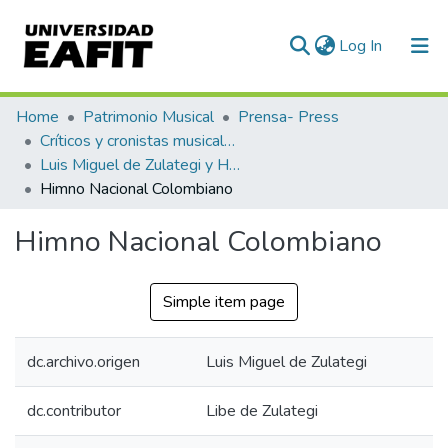
(current)
Log In
Communities & Collections
Home
Patrimonio Musical
Prensa- Press
Críticos y cronistas musicales
All of DSpace
Luis Miguel de Zulategi y Huarte
Himno Nacional Colombiano
Statistics
Himno Nacional Colombiano
Simple item page
dc.archivo.origen
Luis Miguel de Zulategi
dc.contributor
Libe de Zulategi