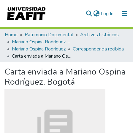
(current)
Log In
Communities & Collections
Home
Patrimonio Documental
Archivos históricos
Mariano Ospina Rodríguez (1826 -1912)
All of DSpace
Mariano Ospina Rodríguez
Correspondencia recibida
Carta enviada a Mariano Ospina Rodríguez, Bogotá
Statistics
Carta enviada a Mariano Ospina
Rodríguez, Bogotá