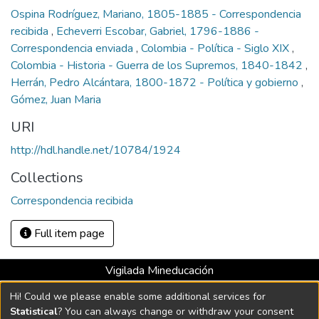
Ospina Rodríguez, Mariano, 1805-1885 - Correspondencia
recibida
,
Echeverri Escobar, Gabriel, 1796-1886 -
Correspondencia enviada
,
Colombia - Política - Siglo XIX
,
Colombia - Historia - Guerra de los Supremos, 1840-1842
,
Herrán, Pedro Alcántara, 1800-1872 - Política y gobierno
,
Gómez, Juan Maria
URI
http://hdl.handle.net/10784/1924
Collections
Correspondencia recibida
Full item page
Vigilada Mineducación
Universidad con Acreditación Institucional hasta 2026 -
Hi! Could we please enable some additional services for
Resolución MEN 2158 de 2018
Statistical
? You can always change or withdraw your consent