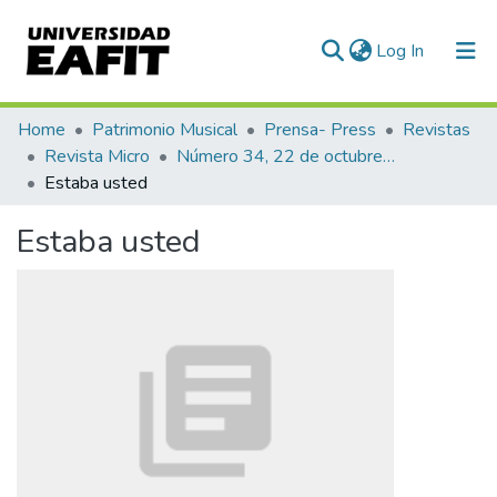
(current)
Log In
Communities & Collections
Home
Patrimonio Musical
Prensa- Press
Revistas
Revista Micro
Número 34, 22 de octubre de 1940
All of DSpace
Estaba usted
Statistics
Estaba usted