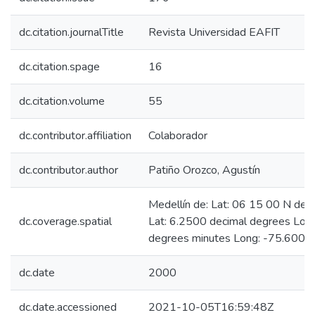
dc.citation.journalTitle
Revista Universidad EAFIT
dc.citation.spage
16
dc.citation.volume
55
dc.contributor.affiliation
Colaborador
dc.contributor.author
Patiño Orozco, Agustín
Medellín de: Lat: 06 15 00 N deg
dc.coverage.spatial
Lat: 6.2500 decimal degrees Lo
degrees minutes Long: -75.6000
dc.date
2000
dc.date.accessioned
2021-10-05T16:59:48Z