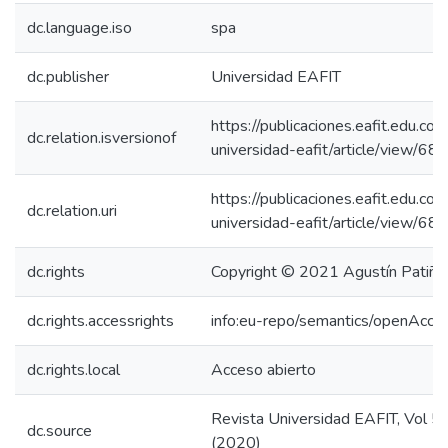
dc.language.iso
spa
dc.publisher
Universidad EAFIT
https://publicaciones.eafit.edu.co/
dc.relation.isversionof
universidad-eafit/article/view/6
https://publicaciones.eafit.edu.co/
dc.relation.uri
universidad-eafit/article/view/6
dc.rights
Copyright © 2021 Agustín Patiño
dc.rights.accessrights
info:eu-repo/semantics/openAcce
dc.rights.local
Acceso abierto
Revista Universidad EAFIT, Vol 5
dc.source
(2020)