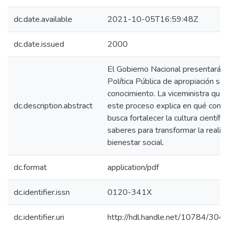
dc.date.available
2021-10-05T16:59:48Z
dc.date.issued
2000
El Gobierno Nacional presentará e
Política Pública de apropiación soc
conocimiento. La viceministra que 
dc.description.abstract
este proceso explica en qué consi
busca fortalecer la cultura científi
saberes para transformar la realid
bienestar social.
dc.format
application/pdf
dc.identifier.issn
0120-341X
dc.identifier.uri
http://hdl.handle.net/10784/304