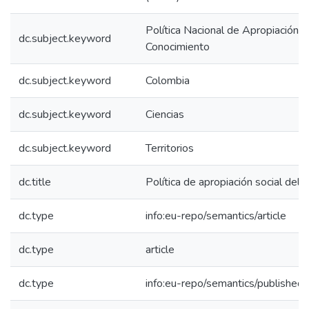
Política Nacional de Apropiación S
dc.subject.keyword
Conocimiento
dc.subject.keyword
Colombia
dc.subject.keyword
Ciencias
dc.subject.keyword
Territorios
dc.title
Política de apropiación social del
dc.type
info:eu-repo/semantics/article
dc.type
article
dc.type
info:eu-repo/semantics/published