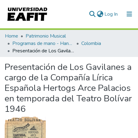
(current)
Log In
Communities & Collections
Home
Patrimonio Musical
Programas de mano - Hand programs
Colombia
All of DSpace
Presentación de Los Gavilanes a cargo de la Compañía Lírica Española Hertogs Arce Palacios en temporada del Teatro Bolívar 1946
Statistics
Presentación de Los Gavilanes a
cargo de la Compañía Lírica
Española Hertogs Arce Palacios
en temporada del Teatro Bolívar
1946