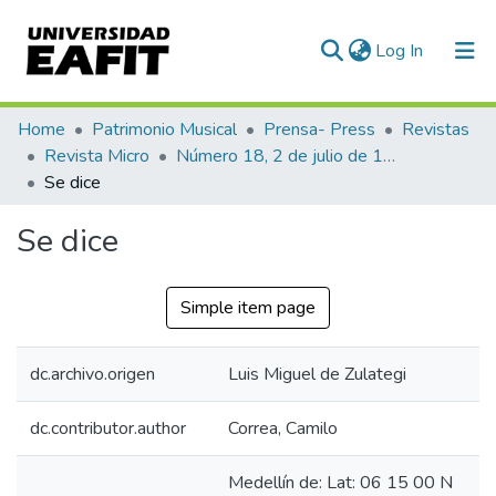
(current)
Log In
Communities & Collections
Home
Patrimonio Musical
Prensa- Press
Revistas
Revista Micro
Número 18, 2 de julio de 1940
All of DSpace
Se dice
Statistics
Se dice
Simple item page
dc.archivo.origen
Luis Miguel de Zulategi
dc.contributor.author
Correa, Camilo
Medellín de: Lat: 06 15 00 N