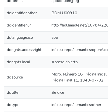
dc.format
application/jpeg
dc.identifier.other
BDM U00910
dc.identifier.uri
http://hdl.handle.net/10784/2260
dc.language.iso
spa
dc.rights.accessrights
info:eu-repo/semantics/openAcces
dc.rights.local
Acceso abierto
Micro. Número 18, Página Inicial 11
dc.source
Página Final 11, 1940-07-02
dc.title
Se dice
dc.type
info:eu-repo/semantics/other