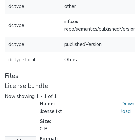
dc.type
other
info:eu-
dc.type
repo/semantics/publishedVersion
dc.type
publishedVersion
dc.type.local
Otros
Files
License bundle
Now showing
1 - 1 of 1
Name:
Down
license.txt
load
Size:
0 B
Format: