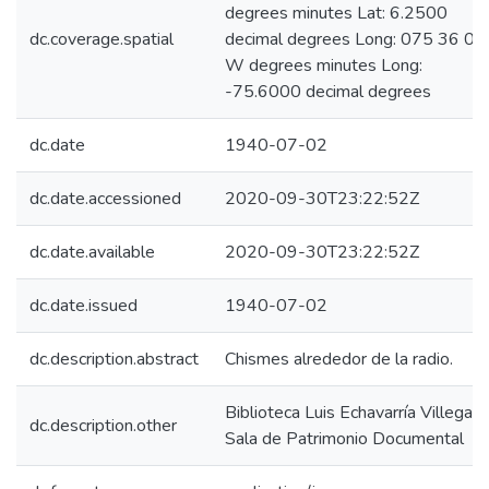
degrees minutes Lat: 6.2500
dc.coverage.spatial
decimal degrees Long: 075 36 00
W degrees minutes Long:
-75.6000 decimal degrees
dc.date
1940-07-02
dc.date.accessioned
2020-09-30T23:22:52Z
dc.date.available
2020-09-30T23:22:52Z
dc.date.issued
1940-07-02
dc.description.abstract
Chismes alrededor de la radio.
Biblioteca Luis Echavarría Villegas,
dc.description.other
Sala de Patrimonio Documental