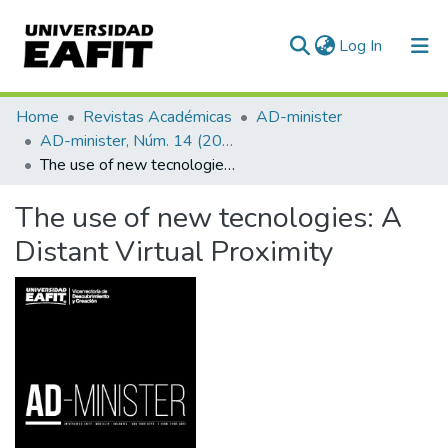
(current)
Log In
Communities & Collections
Home
Revistas Académicas
AD-minister
AD-minister, Núm. 14 (2009)
All of DSpace
The use of new tecnologies: A Distant Virtual Proximity
Statistics
The use of new tecnologies: A
Distant Virtual Proximity