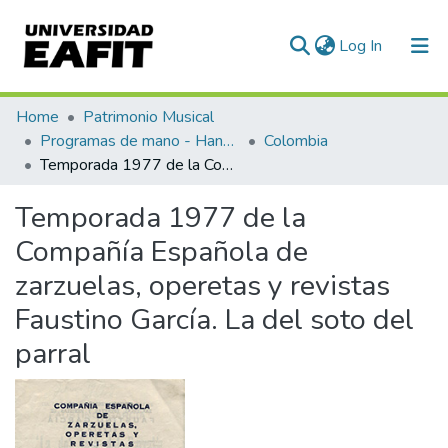
(current)
Log In
Communities & Collections
Home
Patrimonio Musical
Programas de mano - Hand programs
Colombia
All of DSpace
Temporada 1977 de la Compañía Española de zarzuelas, operetas y revistas Faustino García. La del soto del parral
Statistics
Temporada 1977 de la
Compañía Española de
zarzuelas, operetas y revistas
Faustino García. La del soto del
parral