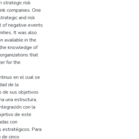
 strategic risk
rink companies. One
trategic and risk
t of negative events
ities. It was also
n available in the
m the knowledge of
 organizations that
er for the
tinuo en el cual se
dad de la
ro de sus objetivos
a una estructura,
integración con la
objetivo de este
adas con
s estratégicos. Para
n de cinco