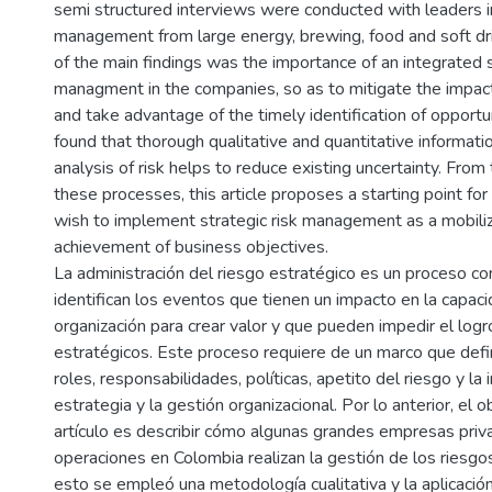
semi structured interviews were conducted with leaders in
management from large energy, brewing, food and soft d
of the main findings was the importance of an integrated s
managment in the companies, so as to mitigate the impac
and take advantage of the timely identification of opportun
found that thorough qualitative and quantitative informatio
analysis of risk helps to reduce existing uncertainty. Fro
these processes, this article proposes a starting point for
wish to implement strategic risk management as a mobiliz
achievement of business objectives.
La administración del riesgo estratégico es un proceso con
identifican los eventos que tienen un impacto en la capaci
organización para crear valor y que pueden impedir el log
estratégicos. Este proceso requiere de un marco que defin
roles, responsabilidades, políticas, apetito del riesgo y la 
estrategia y la gestión organizacional. Por lo anterior, el 
artículo es describir cómo algunas grandes empresas priv
operaciones en Colombia realizan la gestión de los riesgo
esto se empleó una metodología cualitativa y la aplicació