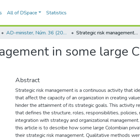
s
All of DSpace
Statistics
AD-minister, Núm. 36 (2020)
Strategic risk management in some large Colombian private companies
nagement in some large C
Abstract
Strategic risk management is a continuous activity that id
that affect the capacity of an organization in creating valu
hinder the attainment of its strategic goals. This activity
that defines the structure, roles, responsibilities, policies,
integration with strategy and organizational management.
this article is to describe how some large Colombian pri
their strategic risk management. Qualitative methods wer