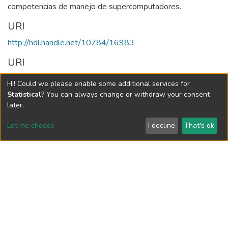
competencias de manejo de supercomputadores.
URI
http://hdl.handle.net/10784/16983
URI
http://publicaciones.eafit.edu.co/index.php/revista-
Hi! Could we please enable some additional services for
universidad-eafit/article/view/6085/4706
Statistical
? You can always change or withdraw your consent
later.
Collections
Let me choose
I decline
That's ok
Revista Universidad EAFIT, Vol. 54, Núm. 174 (2019)
Full item page
Vigilada Mineducación
Universidad con Acreditación Institucional hasta 2026 -
Resolución MEN 2158 de 2018