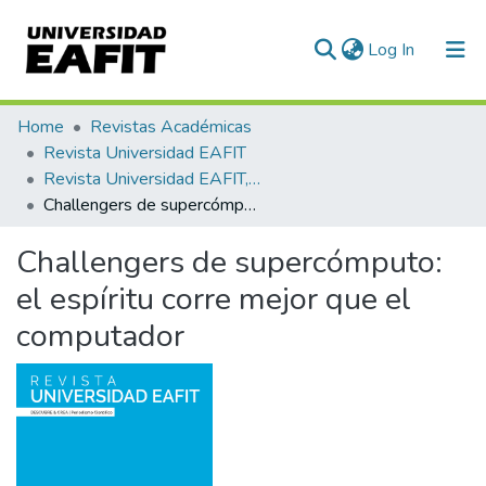
(current)
Log In
Communities & Collections
Home
Revistas Académicas
Revista Universidad EAFIT
All of DSpace
Revista Universidad EAFIT, Vol. 54, Núm. 174 (2019)
Challengers de supercómputo: el espíritu corre mejor que el computador
Statistics
Challengers de supercómputo:
el espíritu corre mejor que el
computador